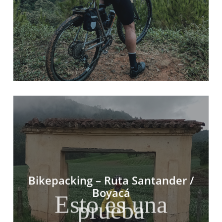
Bikepacking – Ruta Santander /
Boyacá
Esto es una
prueba